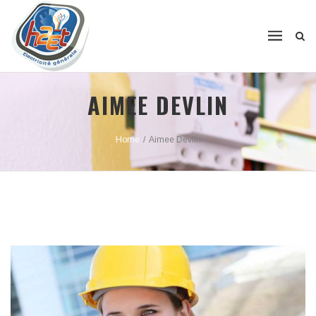
AIMEE DEVLIN
Home
/
Aimee Devlin