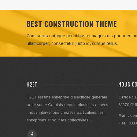
BEST CONSTRUCTION THEME
Cum sociis natoque penatibus et magnis dis parturient m
ullamcorper, consectetur justo id, cursus tellus.
H2ET
NOUS C
H2ET est une entreprise d’électricité générale
Office :
1
basé sur le Calaisis depuis plusieurs années
62370 G
, nous intervenons chez les particuliers, les
Mail :
con
entreprises et pour les collectivités…
Tél :
03.6