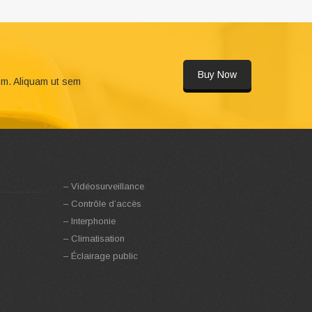
Buy Now
um. Aliquam ut sem
– Vidéosurveillance
– Contrôle d’accès
– Interphonie
– Climatisation
– Éclairage public