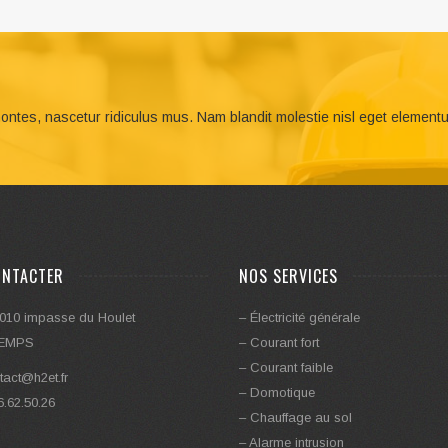
ontes, nascetur ridiculus mus. Nam blandit molestie nisl eget element
ONTACTER
NOS SERVICES
010 impasse du Houlet
– Électricité générale
UEMPS
– Courant fort
– Courant faible
tact@h2et.fr
– Domotique
6.62.50.26
– Chauffage au sol
– Alarme intrusion